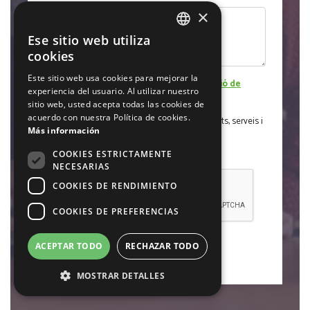
×
Ese sitio web utiliza
SPANISH
cookies
CATALAN
Este sitio web usa cookies para mejorar la
He llegit i accepto la
Política de Protecció de
experiencia del usuario. Al utilizar nuestro
Dades
sitio web, usted acepta todas las cookies de
acuerdo con nuestra Política de cookies.
Accepto rebre informació sobre les activitats, serveis i
Más información
productes
COOKIES ESTRICTAMENTE
NECESARIAS
COOKIES DE RENDIMIENTO
COOKIES DE PREFERENCIAS
ENVIAR
ACEPTAR TODO
RECHAZAR TODO
MOSTRAR DETALLES