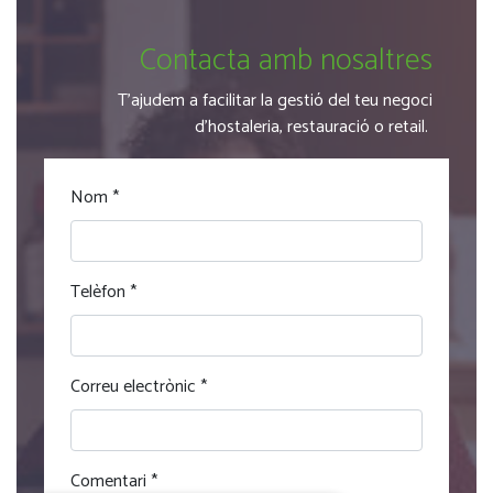
Contacta amb nosaltres
T'ajudem a facilitar la gestió del teu negoci
d'hostaleria, restauració o retail.
Nom
*
Telèfon
*
Correu electrònic
*
Comentari
*