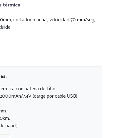
s térmica.
 80mm, cortador manual, velocidad 70 mm/seg,
luida.
les:
érmica con batería de Lítio
e 2000mAh/7,4V (carga por cable USB)
mm.
50km.
de papel)