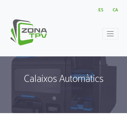
ES
CA
Calaixos Automàtics
calaixos-automàtics