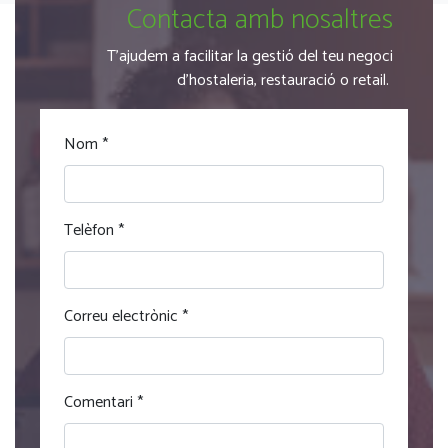
Contacta amb nosaltres
T'ajudem a facilitar la gestió del teu negoci
d'hostaleria, restauració o retail.
Nom
*
Telèfon
*
Correu electrònic
*
Comentari
*